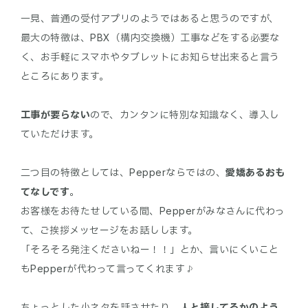
一見、普通の受付アプリのようではあると思うのですが、
最大の特徴は、PBX（構内交換機）工事などをする必要な
く、お手軽にスマホやタブレットにお知らせ出来ると言う
ところにあります。
工事が要らない
ので、カンタンに特別な知識なく、導入し
ていただけます。
二つ目の特徴としては、Pepperならではの、
愛嬌あるおも
てなしです
。
お客様をお待たせしている間、Pepperがみなさんに代わっ
て、ご挨拶メッセージをお話しします。
「そろそろ発注くださいねー！！」とか、言いにくいこと
もPepperが代わって言ってくれます♪
ちょっとした小ネタを話させたり、
人と接してるかのよう