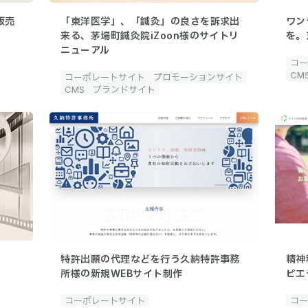
販売
「東洋医学」、「鍼灸」の良さを訴求出
ワン
来る、茅場町鍼灸院iZoon様のサイトリ
を。
ニューアル
コー
CM
コーポレートサイト
プロモーションサイト
CMS
ブランドサイト
特許出願の代理などを行う久納特許事務
精神
所様の新規WEBサイト制作
ピエ
コーポレートサイト
コー