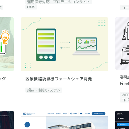
運用保守対応
プロモーションサイト
CMS
面
コー
業務
医療機器後継機ファームウェア開発
ング
Fi
組込・制御システム
WE
ロボ