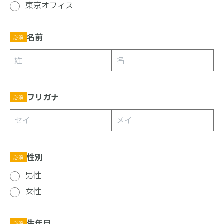
東京オフィス
名前
必須
フリガナ
必須
性別
必須
男性
女性
生年月
必須