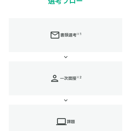
選考フロー
※1
書類選考
※2
一次面接
課題