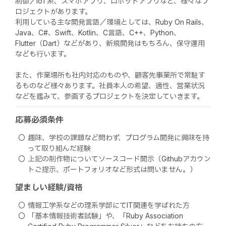
制御／IoT系、スマホアプリ、ロボットアプリなど、様々なプ
ロジェクトがあります。
利用している主な開発言語／環境としては、Ruby On Rails、
Java、C#、Swift、Kotlin、C言語、C++、Python、
Flutter（Dart）などがあり、新規開発はもちろん、保守運用
なども行います。
また、作業場所も社内対応のものや、顧客先事業所で常駐す
るものなど様々あります。社員本人の希望、適性、営業状況
などを鑑みて、参画するプロジェクトを決定していきます。
応募必須条件
趣味、学校の課題など問わず、プログラム開発に興味を持
って取り組んだ経験
上記の制作物についてソースコード開示（Githubアカウン
トご提示、ポートフォリオなど形式は問いません。）
望ましい経験/資格
情報工学系などの理系学部にてIT関連を学ばれた方
「基本情報技術者試験」や、「Ruby Association