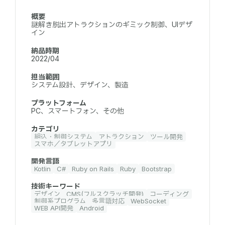
概要
謎解き脱出アトラクションのギミック制御、UIデザ
イン
納品時期
2022/04
担当範囲
システム設計、デザイン、製造
プラットフォーム
PC、スマートフォン、その他
カテゴリ
組込・制御システム
アトラクション
ツール開発
スマホ／タブレットアプリ
開発言語
Kotlin
C#
Ruby on Rails
Ruby
Bootstrap
技術キーワード
デザイン
CMS(フルスクラッチ開発)
コーディング
制御系プログラム
多言語対応
WebSocket
WEB API開発
Android