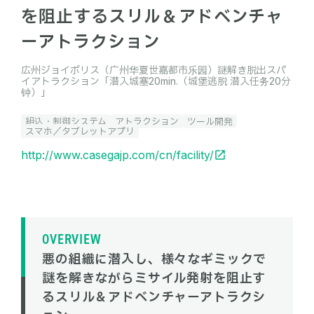
を阻止するスリル＆アドベンチャ
ーアトラクション
広州ジョイポリス（广州华夏世嘉都市乐园）謎解き脱出スパ
イアトラクション「潜入城塞20min.（城堡逃脱 潜入任务20分
钟）」
組込・制御システム
アトラクション
ツール開発
スマホ／タブレットアプリ
http://www.casegajp.com/cn/facility/
OVERVIEW
悪の組織に潜入し、様々なギミックで
謎を解きながらミサイル発射を阻止す
るスリル＆アドベンチャーアトラクシ